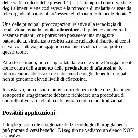
delle varietà microbiche presenti.” […] “Il tempo di conservazione
degli alimenti viene così esteso e la minaccia di malattie causate da
microrganismi patogeni può essere eliminata o fortemente ridotta.”
Una delle principali preoccupazioni relative alla tecnologia di
irradiazione usata in ambito
alimentare
è l’ipotetico aumento di
sostanze mutanti, che potrebbero possedere una maggiore
patogenicità, virulenza o resistenza alle radiazioni rispetto ai ceppi
selvatici. Tuttavia, ad oggi non risultano evidenze a supporto di
queste teorie.
Allo stesso modo, non è supportata la tesi che vuole l’irraggiamento
come causa dell’
aumento
della
produzione
di
aflatossina
: le
informazioni a disposizione indicano che negli alimenti irraggiati
non si generano elevati livelli di aflatossina.
In sostanza, non ci sono motivi concreti per credere che gli alimenti
sottoposti a irraggiamento debbano richiedere una procedura di
controllo diversa dagli alimenti lavorati con metodi tradizionali.
Possibili applicazioni
L’impiego coerente e ragionate delle tecnologie di irraggiamento
può portare diversi benefici. Di seguito ne vediamo un elenco NON
esaustivo.