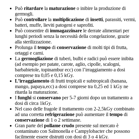
Può
ritardare
la
maturazione
o inibire la produzione di
germogli.
Può
controllare
la
moltiplicazione
di
insetti
, parassiti, vermi,
batteri, muffe, lieviti patogeni e saprofiti.
Può consentire di
immagazzinare
le derrate alimentari per
lunghi periodi senza la necessità della congelazione, grazie
alla sterilizzazione.
Prolunga il
tempo
di
conservazione
di molti tipi di frutta,
ortaggi e carni.
La
germogliazione
di tuberi, bulbi e radici può essere inibita
(ad esempio per patate, carote, aglio, cipolle, scalogni,
barbabietole, topinambur ecc) con l’irraggiamento a dosi
comprese tra 0,05 e 0,15 kGy.
L’irraggiamento
di frutti tropicali e subtropicali (banana,
mango, papaya,ecc) a dosi comprese tra 0,25 ed 1 kGy ne
ritarda la maturazione.
I
funghi
si
conservano
per 5-7 giorni dopo un trattamento a
dosi di circa 1kGy.
Nel caso delle fragole il trattamento con 2-2,5kGy combinato
ad una corretta
refrigerazione
può aumentare il
tempo
di
conservazione
di 1 o 2 settimane.
Gran parte del
pollame
crudo
presente sul mercato è
contaminato con Salmonella e Campylobacter che possono
facilmente essere distrutti con dosi di 3 o 4 kGy.