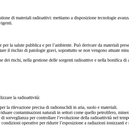
stione di materiali radioattivi: mettiamo a disposizione tecnologie avanzat
vigenti.
e per la salute pubblica e per l’ambiente. Può derivare da materiali present
are il rischio di patologie gravi, soprattutto se non vengono attuate mis
e dei rischi, nella gestione delle sorgenti radioattive e nella bonifica di
zzare la radioattività:
 per la rilevazione precisa di radionuclidi in aria, suolo e materiali.
ividuare contaminazioni naturali in settori come quello petrolifero, minera
i di sorveglianza per controllare l’evoluzione della radioattività nel temp
 condizioni operative per ridurre l’esposizione a radiazioni ionizzanti e 