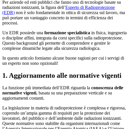
Per aziende ed enti pubblici che fanno uso di tecnologie basate su
radiazioni ionizzanti, la figura dell’
Esperto di Radioprotezione
(EDR)
non è solo fondamentale in ottica di sicurezza sul lavoro, ma
può portare un vantaggio concreto in termini di efficienza dei
processi.
Un EDR possiede una
formazione specialistica
in fisica, ingegneria
o discipline affini, integrata da corsi specifici sulla radioprotezione.
Questo background gli permette di comprendere e gestire le
complesse dinamiche legate alla sicurezza radiologica.
In questo articolo forniamo alcune buone ragioni per cui i servigi di
un esperto non sono opzionali!
1. Aggiornamento alle normative vigenti
La funzione più immediata dell’EDR riguarda la
conoscenza delle
normative vigenti
, basata su una preparazione verticale e su
aggiornamenti costanti.
La legislazione in materia di radioprotezione è complessa e rigorosa,
coprendo un’ampia gamma di requisiti per la protezione dei
lavoratori, del pubblico e dell’ambiente dalle radiazioni ionizzanti.
Queste normative sono stabilite da organismi internazionali come
l’Agenzia Internazionale per l’Energia Atomica (IAEA) e l’Unione