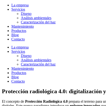
La empresa
Servicios
Diseno
Análisis ambientales
Caracterización del haz
Mantenimiento
Productos
Blog
Contacto
La empresa
Servicios
Diseno
Análisis ambientales
Caracterización del haz
Mantenimiento
Productos
Blog
Contacto
Protección radiológica 4.0: digitalización 
El concepto de
Protección Radiológica 4.0
prepara el terreno para un
digitales. Este nuevo paradigma introduce un
enfoque innovador
que 